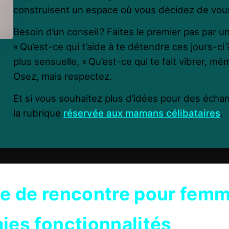
construisent un espace où vous décidez de vous
Besoin d’un conseil ? Faites le premier pas par un
« Qu’est-ce qui t’aide à te détendre ces jours-ci 
plus sensuelle, « Qu’est-ce qui te fait vibrer, m
Osez, mais respectez.
Et si vous souhaitez plus d’idées pour des éch
la rubrique
réservée aux mamans célibataires
.
te de rencontre pour femm
aies fonctionnalités