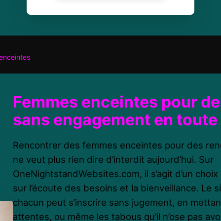
enceintes
Femmes enceintes pour de
sans engagement en toute 
Rencontrer des femmes enceintes pour des ren
ne veut plus rien dire d’interdit aujourd’hui. Sur
OneNightstandWebsites.com, il s’agit d’un choi
sur l’écoute des besoins et la bienveillance. Le 
chacun peut s’inscrire sans jugement, en mettan
attentes, ou même les tabous qu’il n’ose pas avou