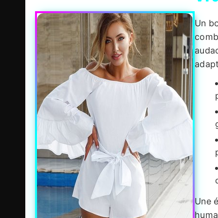
Un bo
combi
audac
adapt
Une é
humai