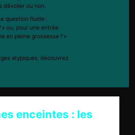
 dévoiler ou non.
e question fluide :
? » ou, pour une entrée
ême en pleine grossesse ? »
anges atypiques, découvrez
es enceintes : les