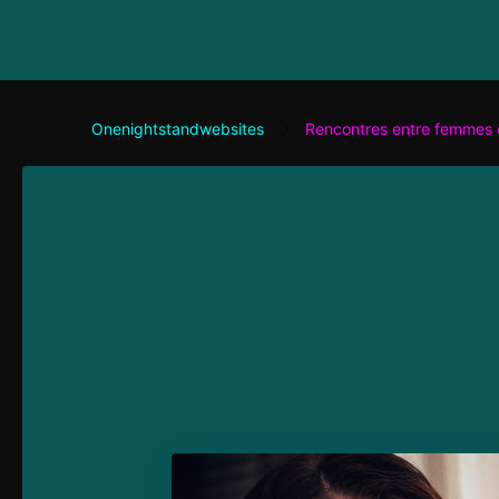
Onenightstandwebsites
Rencontres entre femmes 