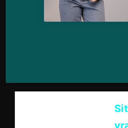
Si
vr