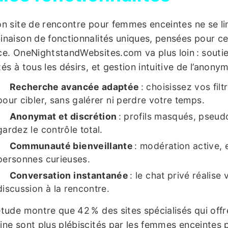
n site de rencontre pour femmes enceintes ne se lim
naison de fonctionnalités uniques, pensées pour cell
e. OneNightstandWebsites.com va plus loin : soutien
és à tous les désirs, et gestion intuitive de l’anonym
Recherche avancée adaptée
: choisissez vos filt
pour cibler, sans galérer ni perdre votre temps.
Anonymat et discrétion
: profils masqués, pseud
gardez le contrôle total.
Communauté bienveillante
: modération active, 
personnes curieuses.
Conversation instantanée
: le chat privé réalise
discussion à la rencontre.
tude montre que 42 % des sites spécialisés qui off
ne sont plus plébiscités par les femmes enceintes