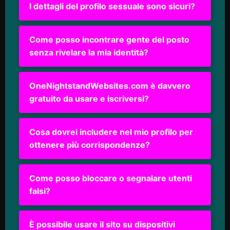
I dettagli del profilo sessuale sono sicuri?
Come posso incontrare gente del posto
senza rivelare la mia identità?
OneNightstandWebsites.com è davvero
gratuito da usare e iscriversi?
Cosa dovrei includere nel mio profilo per
ottenere più corrispondenze?
Come posso bloccare o segnalare utenti
falsi?
È possibile usare il sito su dispositivi