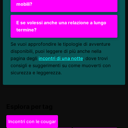
mobili?
E se volessi anche una relazione a lungo
termine?
Se vuoi approfondire le tipologie di avventure
disponibili, puoi leggere di più anche nella
pagina degli
incontri di una notte
, dove trovi
consigli e suggerimenti su come muoverti con
sicurezza e leggerezza.
Esplora per tag
Incontri con le cougar