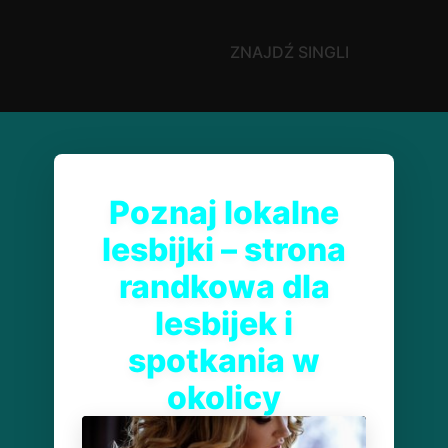
ZNAJDŹ SINGLI
Poznaj lokalne
lesbijki – strona
randkowa dla
lesbijek i
spotkania w
okolicy