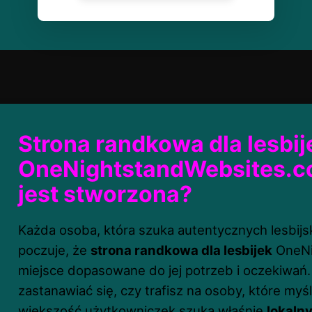
Strona randkowa dla lesbije
OneNightstandWebsites.co
jest stworzona?
Każda osoba, która szuka autentycznych lesbijs
poczuje, że
strona randkowa dla lesbijek
OneNi
miejsce dopasowane do jej potrzeb i oczekiwań.
zastanawiać się, czy trafisz na osoby, które my
większość użytkowniczek szuka właśnie
lokalny