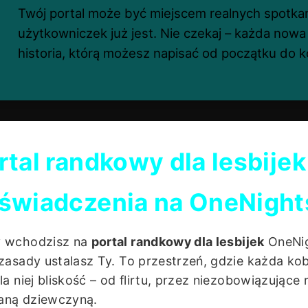
Twój portal może być miejscem realnych spotkań 
użytkowniczek już jest. Nie czekaj – każda now
historia, którą możesz napisać od początku do k
rtal randkowy dla lesbijek
świadczenia na OneNigh
y wchodzisz na
portal randkowy dla lesbijek
OneNig
 zasady ustalasz Ty. To przestrzeń, gdzie każda 
dla niej bliskość – od flirtu, przez niezobowiązujące
aną dziewczyną.