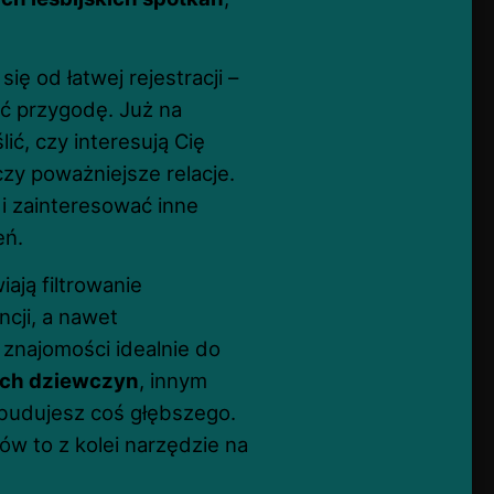
ę od łatwej rejestracji –
ząć przygodę. Już na
ić, czy interesują Cię
czy poważniejsze relacje.
 i zainteresować inne
eń.
ją filtrowanie
ncji, a nawet
znajomości idealnie do
ych dziewczyn
, innym
zbudujesz coś głębszego.
ów to z kolei narzędzie na