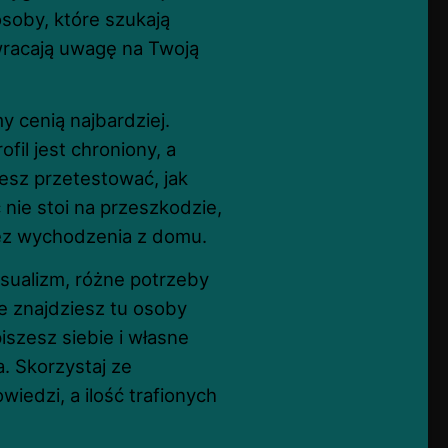
osoby, które szukają
wracają uwagę na Twoją
y cenią najbardziej.
fil jest chroniony, a
esz przetestować, jak
c nie stoi na przeszkodzie,
ez wychodzenia z domu.
sualizm, różne potrzeby
że znajdziesz tu osoby
szesz siebie i własne
. Skorzystaj ze
iedzi, a ilość trafionych