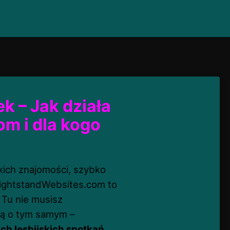
k – Jak działa
m i dla kogo
kich znajomości, szybko
ghtstandWebsites.com to
 Tu nie musisz
ślą o tym samym –
ch lesbijskich spotkań
,