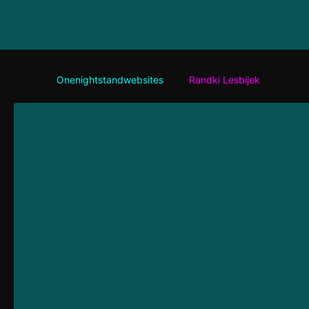
Onenightstandwebsites
Randki Lesbijek