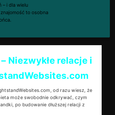
– i dla wielu
a znajomość to osobna
ońca.
 – Niezwykłe relacje i
tstandWebsites.com
htstandWebsites.com, od razu wiesz, że
kobieta może swobodnie odkrywać, czym
 randki, po budowanie dłuższej relacji z