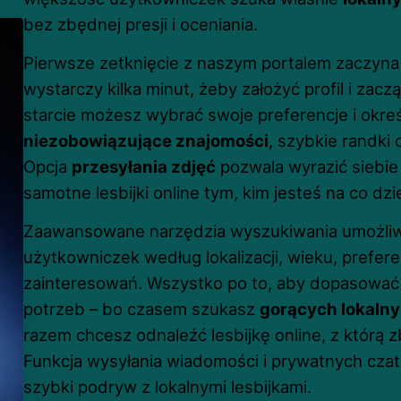
bez zbędnej presji i oceniania.
Pierwsze zetknięcie z naszym portalem zaczyna si
wystarczy kilka minut, żeby założyć profil i zac
starcie możesz wybrać swoje preferencje i określ
niezobowiązujące znajomości
, szybkie randki 
Opcja
przesyłania zdjęć
pozwala wyrazić siebie
samotne lesbijki online tym, kim jesteś na co dzi
Zaawansowane narzędzia wyszukiwania umożliwia
użytkowniczek według lokalizacji, wieku, prefere
zainteresowań. Wszystko po to, aby dopasować 
potrzeb – bo czasem szukasz
gorących lokaln
razem chcesz odnaleźć lesbijkę online, z którą 
Funkcja wysyłania wiadomości i prywatnych czat
szybki podryw z lokalnymi lesbijkami.