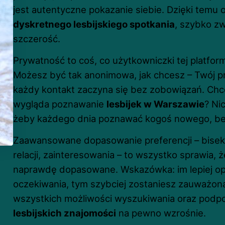
jest autentyczne pokazanie siebie. Dzięki temu 
dyskretnego lesbijskiego spotkania
, szybko z
szczerość.
Prywatność to coś, co użytkowniczki tej platform
Możesz być tak anonimowa, jak chcesz – Twój pro
każdy kontakt zaczyna się bez zobowiązań. Chc
wygląda poznawanie
lesbijek w Warszawie
? Ni
żeby każdego dnia poznawać kogoś nowego, b
Zaawansowane dopasowanie preferencji – bisek
relacji, zainteresowania – to wszystko sprawia, 
naprawdę dopasowane. Wskazówka: im lepiej opi
oczekiwania, tym szybciej zostaniesz zauważona
wszystkich możliwości wyszukiwania oraz podpow
lesbijskich znajomości
na pewno wzrośnie.