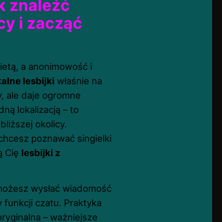
ak znaleźć
cy i zacząć
etą, a anonimowość i
alne lesbijki
właśnie na
, ale daje ogromne
ną lokalizacją – to
liższej okolicy.
 chcesz poznawać singielki
ą Cię
lesbijki z
e, możesz wysłać wiadomość
funkcji czatu. Praktyka
ryginalna – ważniejsze