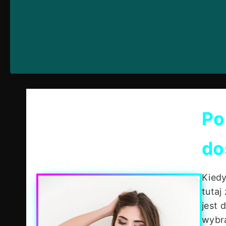
Po
do
Kied
tutaj
jest 
wybr