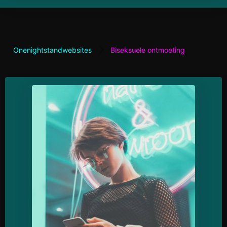
Onenightstandwebsites
Biseksuele ontmoeting