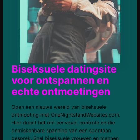
Biseksuele datingsite
voor ontspannen en
echte ontmoetingen
Open een nieuwe wereld van biseksuele
ontmoeting met OneNightstandWebsites.com.
Hier draait het om eenvoud, controle en die
onmiskenbare spanning van een spontaan
gesprek. Snel biseksuele vrouwen en mannen