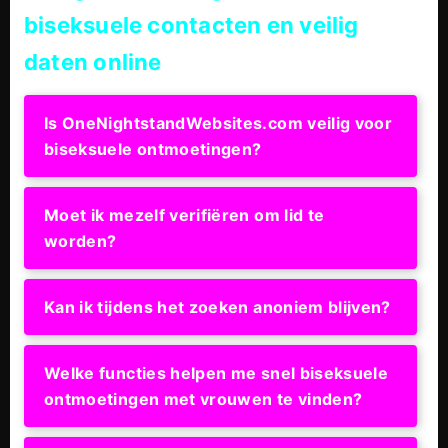
biseksuele contacten en veilig
daten online
Is OneNightstandWebsites.com veilig voor
biseksuele ontmoetingen?
Moet ik mezelf verifiëren om lid te
worden?
Kan ik tijdens het zoeken anoniem blijven?
Welke functies helpen me snel biseksuele
ontmoetingen met vrouwen te vinden?