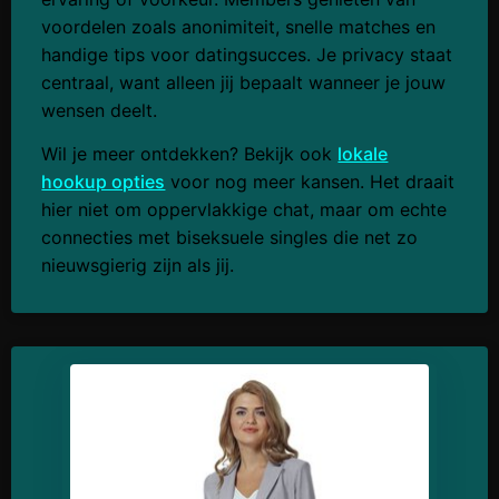
voordelen zoals anonimiteit, snelle matches en
handige tips voor datingsucces. Je privacy staat
centraal, want alleen jij bepaalt wanneer je jouw
wensen deelt.
Wil je meer ontdekken? Bekijk ook
lokale
hookup opties
voor nog meer kansen. Het draait
hier niet om oppervlakkige chat, maar om echte
connecties met biseksuele singles die net zo
nieuwsgierig zijn als jij.