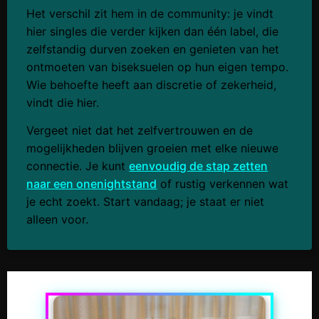
Het verschil zit hem in de community: je vindt
hier singles die verder kijken dan één label, die
zelfstandig durven zoeken en genieten van het
ontmoeten van biseksuelen op hun eigen tempo.
Wie behoefte heeft aan discretie of zekerheid,
vindt die hier.
Vergeet niet dat het zelfvertrouwen en de
mogelijkheden blijven groeien met elke nieuwe
connectie. Je kunt
eenvoudig de stap zetten
naar een onenightstand
of rustig verkennen wat
je echt zoekt. Start vandaag; je staat er niet
alleen voor.