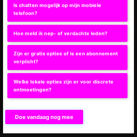
Is chatten mogelijk op mijn mobiele
telefoon?
Hoe meld ik nep- of verdachte leden?
Zijn er gratis opties of is een abonnement
verplicht?
Welke lokale opties zijn er voor discrete
ontmoetingen?
Doe vandaag nog mee