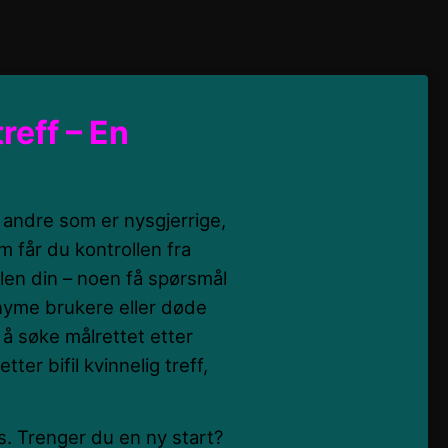
treff – En
d andre som er nysgjerrige,
får du kontrollen fra
ilen din – noen få spørsmål
nyme brukere eller døde
å søke målrettet etter
tter bifil kvinnelig treff,
s. Trenger du en ny start?