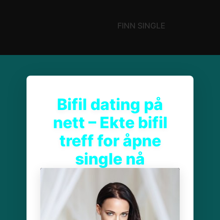
FINN SINGLE
Bifil dating på
nett – Ekte bifil
treff for åpne
single nå