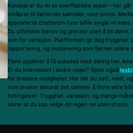
Kanskje er du lei av overfladiske apper – her går
småprat til flørtende samtaler, uten press. Medle
oppdaterte chatterom hvor bifile single vil møte
Du utforsker behov og grenser uten å bli dømt, 
rom for variasjon. Plattformen gir deg trygghet: p
rapportering, og moderering som fjerner usikre 
Flere opplever å få suksess med dating her, ikk
Er du interessert i andre nisjer? Sjekk også
lesb
for bredere muligheter. Her blir du sett, møtt, 
som ønsker akkurat det samme: å finne ekte bifil
betingelser. Trygghet, variasjon, og mange måter
sikrer at du kan velge din egen vei uten stress.