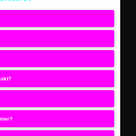
askt?
mmer?