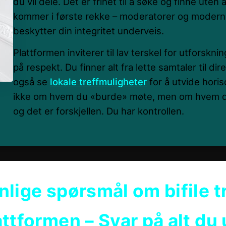
du vil dele. Det er frihet til å søke og finne uten
kommer i første rekke – moderatorer og modern
beskytter din integritet underveis.
Plattformen inviterer til lav terskel for utforskn
på respekt. Du finner alt fra lette samtaler til dir
også se
lokale treffmuligheter
for å utvide hori
ikke om hvem du «burde» møte, men om hvem du 
og det er forskjellen. Du har kontrollen.
nlige spørsmål om bifile t
attformen – Svar på alt du