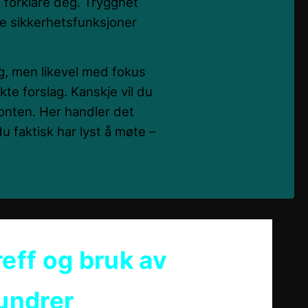
 å forklare deg. Trygghet
e sikkerhetsfunksjoner
ing, men likevel med fokus
ekte forslag. Kanskje vil du
sonten. Her handler det
faktisk har lyst å møte –
reff og bruk av
 undrer