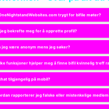
OneNightstandWebsites.com trygt for bifile møter?
jeg bekrefte meg for å opprette profil?
 jeg være anonym mens jeg søker?
lke funksjoner hjelper meg å finne bifil kvinnelig treff r
chat tilgjengelig på mobil?
rdan rapporterer jeg falske eller mistenkelige medle