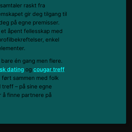
 samtaler raskt fra
mskapet gir deg tilgang til
 deg på egne premisser.
i et åpent fellesskap med
rofilbekreftelser, enkel
elementer.
e bare én gang men flere.
isk dating
og
cougar treff
og ført sammen med folk
 treff – på sine egne
 å finne partnere på