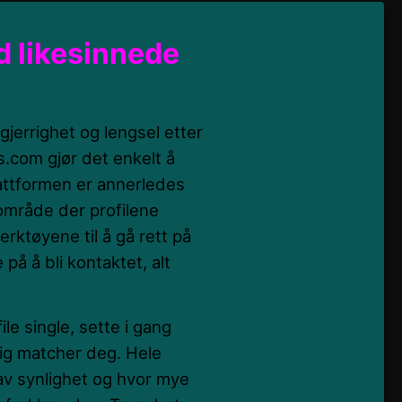
d likesinnede
jerrighet og lengsel etter
.com gjør det enkelt å
lattformen er annerledes
område der profilene
rktøyene til å gå rett på
e på å bli kontaktet, alt
le single, sette i gang
ig matcher deg. Hele
v synlighet og hvor mye