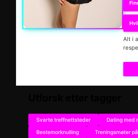
Fin
Hvi
Alt i
respe
Utforsk etter tagger
Svarte treffnettsteder
Dating med 
Bestemorknulling
Treningsmøter på