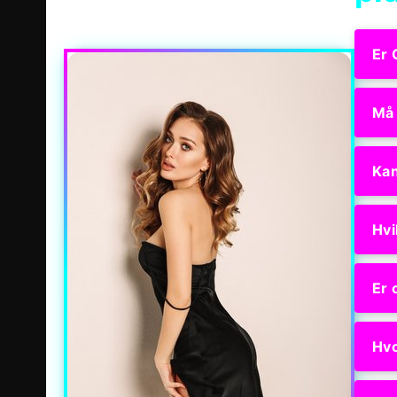
Er 
Må 
Kan
Hvi
Er 
Hvo