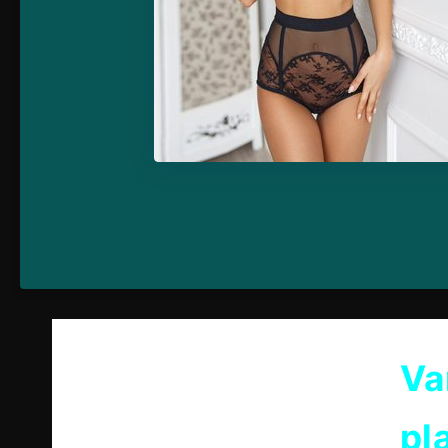
Va
pl