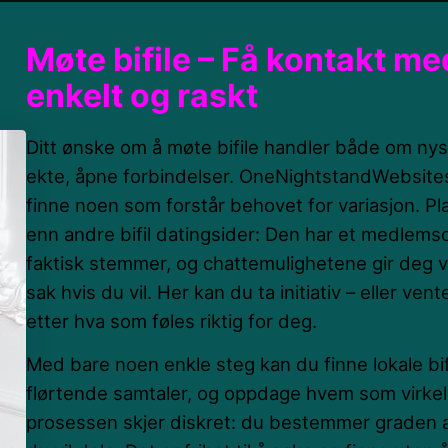
Møte bifile – Få kontakt me
enkelt og raskt
Ditt ønske om å møte bifile handler både om nysg
ekte, åpne forbindelser. OneNightstandWebsites
finne noen som forstår behovet for variasjon. P
enn andre bifil datingsider: Den har et medlems
faktisk stemmer, og chattemulighetene gir deg ve
sak hvis du vil. Her kan du ta initiativ – eller vent
etter hva som føles riktig for deg.
Med bare noen enkle steg kan du finne lokale bifi
flørtende samtaler, og oppdage hvem som virkel
prosessen skjer diskret: du bestemmer graden a