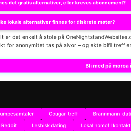
nes det gratis alternativer, eller kreves abonnement?
lke lokale alternativer finnes for diskrete møter?
 alt er det enkelt å stole på OneNightstandWebsites
kt for anonymitet tas på alvor – og ekte bifil treff er
Bli med på moroa 
rumpesamtaler
Cougar-treff
Brannmann-dat
 Reddit
Lesbisk dating
Lokal homofil kontakt