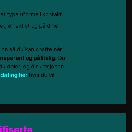
et type uformell kontakt.
et, effektivt og på dine
ign så du kan chatte når
ransparent og pålitelig
. Du
u deler, og diskresjonen
 dating her
hvis du vil
fiserte