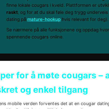
finne lokale cougars i kveld. Plattformen er utvik
raskt
, og for at du skal føle deg trygg underveis 
dating på
mature-hookup
hvis relevant for deg).
Se nærmere på alle funksjonene og oppdag hvor 
spennende cougars online.
per for å møte cougars – al
skret og enkel tilgang
ens mobile verden forventes det at en cougar dating