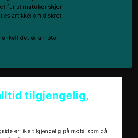
let for at
matcher skjer
(les artikkel om diskret
enkelt det er å møte
ltid tilgjengelig,
side er like tilgjengelig på mobil som på