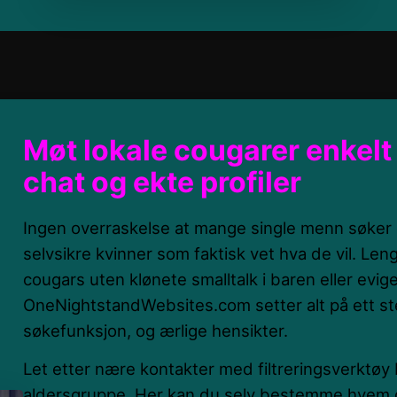
Møt lokale cougarer enkelt 
chat og ekte profiler
Ingen overraskelse at mange single menn søker 
selvsikre kvinner som faktisk vet hva de vil. Len
cougars uten klønete smalltalk i baren eller evig
OneNightstandWebsites.com setter alt på ett ste
søkefunksjon, og ærlige hensikter.
Let etter nære kontakter med filtreringsverktøy
aldersgruppe. Her kan du selv bestemme hvem d