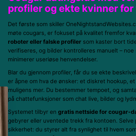
profiler og ekte kvinner for
Det første som skiller OneNightstandWebsites.co
møte cougars, er fokuset på kvalitet fremfor kva
roboter eller falske profiler
som kaster bort tide
verifiseres, og bilder kontrolleres manuelt – noe 
minimerer useriøse henvendelser.
Blar du gjennom profiler, får du se ekte beskrivel
er åpne om hva de ønsker: et diskret hookup, et l
muligens mer. Du bestemmer tempoet, og samtale
på chattefunksjoner som chat live, bilder og lyd
Systemet tilbyr en
gratis nettside for cougar-d
gebyrer eller uventede trekk fra kontoen. Selve 
sikkerhet: du styrer alt fra synlighet til hvem s