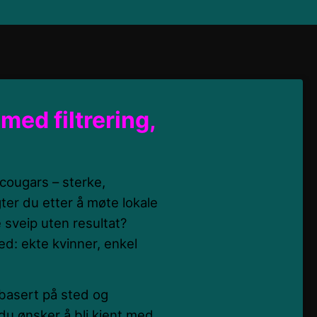
med filtrering,
cougars – sterke,
gter du etter å møte lokale
e sveip uten resultat?
d: ekte kvinner, enkel
 basert på sted og
u ønsker å bli kjent med,