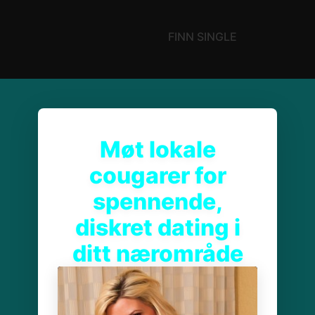
FINN SINGLE
Møt lokale
cougarer for
spennende,
diskret dating i
ditt nærområde