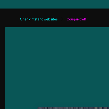
Onenightstandwebsites
Cougar-treff