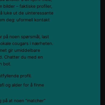
 bilder – faktiske profiler,
 å luke ut de uinteressante
m deg: uformell kontakt
ar på noen spørsmål, last
av lokale cougars i nærheten.
emet gir umiddelbare
id. Chatter du med en
n bot.
tfyllende profil.
afi og alder for å finne
g på at noen “matcher”