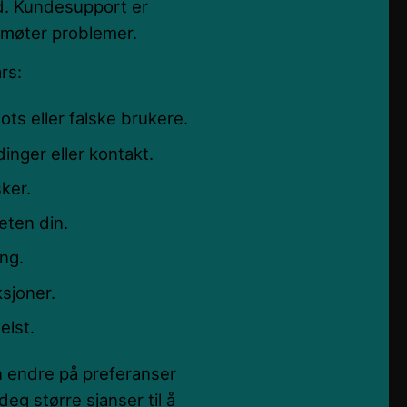
tid. Kundesupport er
r møter problemer.
rs:
bots eller falske brukere.
dinger eller kontakt.
sker.
eten din.
ing.
sjoner.
elst.
an endre på preferanser
deg større sjanser til å