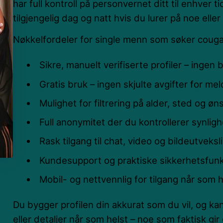
har full kontroll på personvernet ditt til enhver 
tilgjengelig dag og natt hvis du lurer på noe elle
Nøkkelfordeler for single menn som søker couga
Sikre, manuelt verifiserte profiler – ingen 
Gratis bruk – ingen skjulte avgifter for mel
Mulighet for filtrering på alder, sted og øn
Full anonymitet der du kontrollerer synligh
Rask tilgang til chat, video og bildeutveksl
Kundesupport og praktiske sikkerhetsfunk
Mobil- og nettvennlig for tilgang når som h
Du bygger profilen din akkurat som du vil, og k
eller detaljer når som helst – noe som faktisk gir 