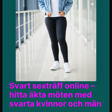
Svart sexträff online –
hitta äkta möten med
svarta kvinnor och män