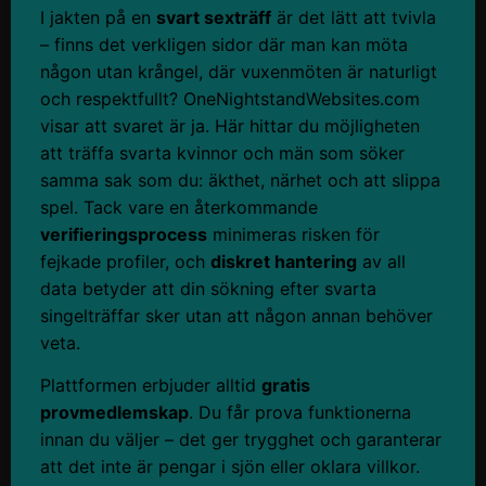
I jakten på en
svart sexträff
är det lätt att tvivla
– finns det verkligen sidor där man kan möta
någon utan krångel, där vuxenmöten är naturligt
och respektfullt? OneNightstandWebsites.com
visar att svaret är ja. Här hittar du möjligheten
att träffa svarta kvinnor och män som söker
samma sak som du: äkthet, närhet och att slippa
spel. Tack vare en återkommande
verifieringsprocess
minimeras risken för
fejkade profiler, och
diskret hantering
av all
data betyder att din sökning efter svarta
singelträffar sker utan att någon annan behöver
veta.
Plattformen erbjuder alltid
gratis
provmedlemskap
. Du får prova funktionerna
innan du väljer – det ger trygghet och garanterar
att det inte är pengar i sjön eller oklara villkor.