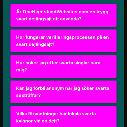
Är OneNightstandWebsites.com en trygg
svart dejtingsajt att använda?
Hur fungerar verifieringsprocessen på en
svart dejtingsajt?
Hur söker jag efter svarta singlar nära
mig?
Kan jag förbli anonym när jag söker svarta
sexträffar?
Vilka förväntningar har lokala svarta
kvinnor vid en dejt?