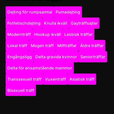
Dejting för rumpsamtal
Pumadejting
Fotfetischdejting
Knulla ikväll
Gayträffsajter
Modernträff
Hookup ikväll
Lesbisk träffar
Lokal träff
Mogen träff
Milfträffar
Äldre träffar
Engångsligg
Delta gravida kvinnor
Seniorträffar
Delta för ensamstående mammor
Transsexuell träff
Vuxenträff
Asiatisk träff
Bisexuell träff