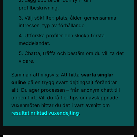
Lägg upp bilder och fyll i din
profilbeskrivning.
Välj sökfilter: plats, ålder, gemensamma
intressen, typ av förhållande.
Utforska profiler och skicka första
meddelandet.
Chatta, träffa och bestäm om du vill ta det
vidare.
Sammanfattningsvis: Att hitta
svarta singlar
online
på en trygg svart dejtingsajt förändrar
allt. Du äger processen – från anonym chatt till
öppen flirt. Vill du få fler tips om avslappnade
vuxenmöten hittar du det i vårt avsnitt om
resultatinriktad vuxendejting
.