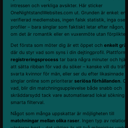
intressen och verkliga avsikter. Här sticker
OneNightstandWebsites.com ut. Grunden är enkel: en
verifierad medlemsbas, ingen falsk statistik, inga oser
profiler – bara singlar som faktiskt letar efter någon, 
om det är romantik eller en vuxenmöte utan förpliktels
Det första som möter dig är ett öppet och
enkelt grä
där du styr vad som syns i din dejtingprofil. Plattform
registreringsprocess
tar bara några minuter och hjäl
att sätta ribban för vad du söker – kanske vill du träff
svarta kvinnor för män, eller ser du efter likasinnade 
singlar online som prioriterar
seriösa förhållanden
. O
vad, blir din matchningsupplevelse både snabb och
skräddarsydd tack vare automatiserad lokal sökning 
smarta filterval.
Något som många uppskattar är möjligheten till
matchningar mellan olika raser
. Ingen typ av relation
värderas bort – det viktiga är att två människor verkl