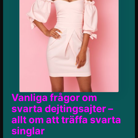
Vanliga frågor om
svarta dejtingsajter –
allt om att träffa svarta
singlar