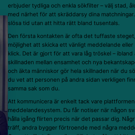
erbjuder tydliga och enkla sökfilter – välj stad, åld
med närhet för att skräddarsy dina matchningar.
slösa tid utan att hitta rätt bland tusentals.
Den första kontakten är ofta det tuffaste steget
möjlighet att skicka ett vänligt meddelande eller e
klick. Det är gjort för att vara låg tröskel – ibland 
skillnaden mellan ensamhet och nya bekantskap
och äkta människor gör hela skillnaden när du söker
du vet att personen på andra sidan verkligen finn
samma sak som du.
Att kommunicera är enkelt tack vare plattforme
meddelandesystem. Du får notiser när någon svar
hålla igång flirten precis när det passar dig. Någ
träff, andra bygger förtroende med några meddel