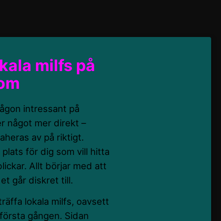
okala milfs på
com
någon intressant på
r något mer direkt –
heras av på riktigt.
g plats för dig som vill hitta
ickar. Allt börjar med att
t går diskret till.
träffa lokala milfs, oavsett
r första gången. Sidan