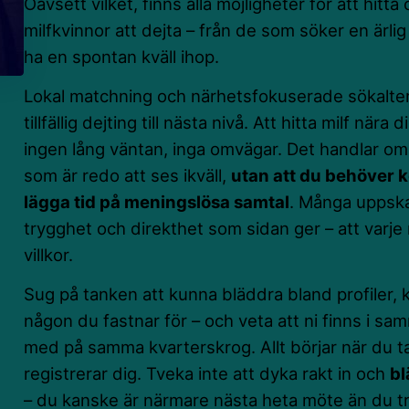
Oavsett vilket, finns alla möjligheter för att hitt
milfkvinnor att dejta – från de som söker en ärlig
ha en spontan kväll ihop.
Lokal matchning och närhetsfokuserade sökaltern
tillfällig dejting till nästa nivå. Att hitta milf när
ingen lång väntan, inga omvägar. Det handlar om a
som är redo att ses ikväll,
utan att du behöver k
lägga tid på meningslösa samtal
. Många uppska
trygghet och direkthet som sidan ger – att varje
villkor.
Sug på tanken att kunna bläddra bland profiler, k
någon du fastnar för – och veta att ni finns i sam
med på samma kvarterskrog. Allt börjar när du ta
registrerar dig. Tveka inte att dyka rakt in och
bl
– du kanske är närmare nästa heta möte än du tr