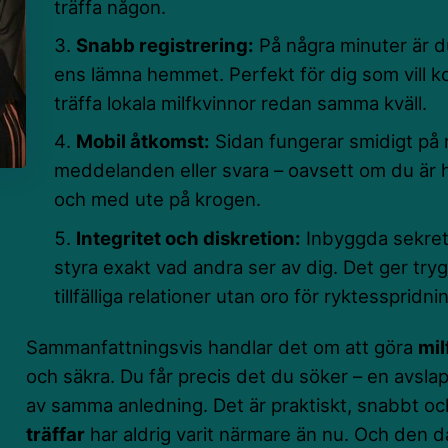
träffa någon.
Snabb registrering:
På några minuter är d
ens lämna hemmet. Perfekt för dig som vill 
träffa lokala milfkvinnor redan samma kväll.
Mobil åtkomst:
Sidan fungerar smidigt på 
meddelanden eller svara – oavsett om du är h
och med ute på krogen.
Integritet och diskretion:
Inbyggda sekrete
styra exakt vad andra ser av dig. Det ger tryg
tillfälliga relationer utan oro för ryktesspridni
Sammanfattningsvis handlar det om att göra
mil
och säkra. Du får precis det du söker – en avslap
av samma anledning. Det är praktiskt, snabbt oc
träffar
har aldrig varit närmare än nu. Och den da