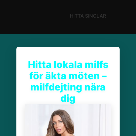
HITTA SINGLAR
Hitta lokala milfs
för äkta möten –
milfdejting nära
dig