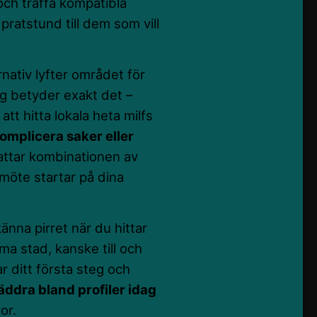
a och träffa kompatibla
 pratstund till dem som vill
ativ lyfter området för
a dig betyder exakt det –
tt hitta lokala heta milfs
omplicera saker eller
ttar kombinationen av
 möte startar på dina
änna pirret när du hittar
ma stad, kanske till och
r ditt första steg och
äddra bland profiler idag
or.