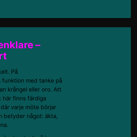
 enklare –
rt
elt. På
n funktion med tanke på
n krångel eller oro. Att
 här finns färdiga
 där varje möte börjar
en betyder något: äkta,
rna.