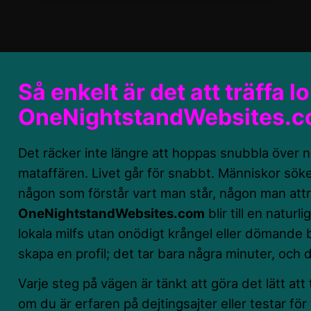
Så enkelt är det att träffa l
OneNightstandWebsites.
Det räcker inte längre att hoppas snubbla över 
mataffären. Livet går för snabbt. Människor söke
någon som förstår vart man står, någon man attra
OneNightstandWebsites.com
blir till en naturli
lokala milfs utan onödigt krångel eller dömande bl
skapa en profil; det tar bara några minuter, och de
Varje steg på vägen är tänkt att göra det lätt att 
om du är erfaren på dejtingsajter eller testar fö