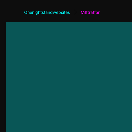
Onenightstandwebsites
Milfträffar