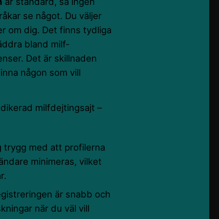
n
är standard, så ingen
 råkar se något. Du väljer
r om dig. Det finns tydliga
läddra bland milf-
nser. Det är skillnaden
finna någon som vill
ikerad milfdejtingsajt –
 trygg med att profilerna
ändare minimeras, vilket
r.
registreringen är snabb och
kningar när du väl vill