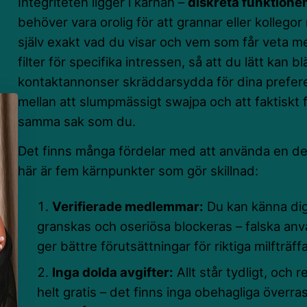
Integriteten ligger i kärnan –
diskreta funktione
behöver vara orolig för att grannar eller kollegor
själv exakt vad du visar och vem som får veta me
filter för specifika intressen, så att du lätt kan b
kontaktannonser skräddarsydda för dina prefere
mellan att slumpmässigt swajpa och att faktiskt 
samma sak som du.
Det finns många fördelar med att använda en ded
här är fem kärnpunkter som gör skillnad:
Verifierade medlemmar:
Du kan känna dig
granskas och oseriösa blockeras – falska anv
ger bättre förutsättningar för riktiga milfträffa
Inga dolda avgifter:
Allt står tydligt, och 
helt gratis – det finns inga obehagliga överras